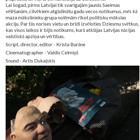
Lai šogad, pirms Latvijai tik svarīgajām jaunās Saeimas
vēlēšanām, cilvēkiem atgādinātu gadu vecos notikumus, mēs kā
maza mākslinieku grupa nolēmām rīkot politisku mākslas
akciju. Par tās norises vietu un brīdi izvēloties Dziesmu svētkus,
kas visos laikos ir bijis notikums, kurā atklājas Latvijas nācijas
valstiskā apziņa un vērtības.
Script, director, editor - Krista Burāne
Cinematographer - Valdis Celmiņš
Sound - Artis Dukaļskis