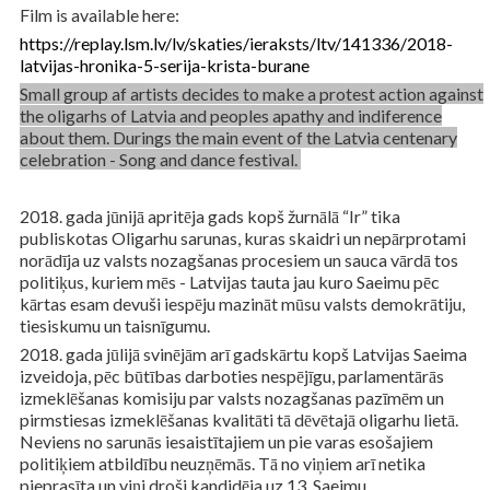
Film is available here:
https://replay.lsm.lv/lv/skaties/ieraksts/ltv/141336/2018-
latvijas-hronika-5-serija-krista-burane
Small group af artists decides to make a protest action against
the oligarhs of Latvia and peoples apathy and indiference
about them. Durings the main event of the Latvia centenary
celebration - Song and dance festival.
2018. gada jūnijā apritēja gads kopš žurnālā “Ir” tika
publiskotas Oligarhu sarunas, kuras skaidri un nepārprotami
norādīja uz valsts nozagšanas procesiem un sauca vārdā tos
politiķus, kuriem mēs - Latvijas tauta jau kuro Saeimu pēc
kārtas esam devuši iespēju mazināt mūsu valsts demokrātiju,
tiesiskumu un taisnīgumu.
2018. gada jūlijā svinējām arī gadskārtu kopš Latvijas Saeima
izveidoja, pēc būtības darboties nespējīgu, parlamentārās
izmeklēšanas komisiju par valsts nozagšanas pazīmēm un
pirmstiesas izmeklēšanas kvalitāti tā dēvētajā oligarhu lietā.
Neviens no sarunās iesaistītajiem un pie varas esošajiem
politiķiem atbildību neuzņēmās. Tā no viņiem arī netika
pieprasīta un viņi droši kandidēja uz 13. Saeimu.