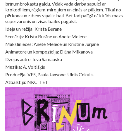
brīnumbrokastu galdu. Vēlāk vada darba sapulci ar
krokodiliem, rēgiem, miroņiem un cīnās ar pūķiem. Tikai no
pērkona un zibens viņai ir bail. Bet tad palīgā nāk kāds mazs
supervaronis un visas bailes pagaist.
Ideja un režija: Krista Burāne
Scenārijs: Krista Burāne un Anete Melece
Mākslinieces: Anete Melece un Kristīne Jurjāne
Animatore un kompozīcija: Diāna Mikanova
Dzejas autre: Ieva Samauska
Mūzika: A. Voitišķis
Producēja: VFS, Paula Jansone. Uldis Cekulis
Atbalstīja: NKC, TET