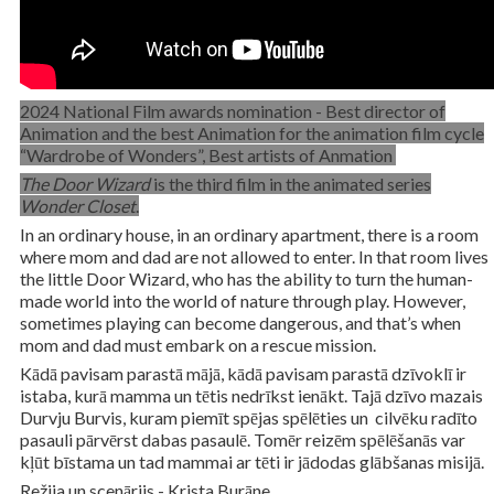
2024 National Film awards nomination - Best director of
Animation and the best Animation for the animation film cycle
“Wardrobe of Wonders”, Best artists of Anmation
The Door Wizard
is the third film in the animated series
Wonder Closet
.
In an ordinary house, in an ordinary apartment, there is a room
where mom and dad are not allowed to enter. In that room lives
the little Door Wizard, who has the ability to turn the human-
made world into the world of nature through play. However,
sometimes playing can become dangerous, and that’s when
mom and dad must embark on a rescue mission.
Kādā pavisam parastā mājā,
kādā pavisam parastā dzīvoklī
ir
istaba, kurā mamma un tētis nedrīkst ienākt. Tajā dzīvo mazais
Durvju Burvis, kuram piemīt spējas spēlēties un cilvēku radīto
pasauli pārvērst dabas pasaulē. Tomēr reizēm spēlēšanās var
kļūt bīstama un tad mammai ar tēti ir jādodas glābšanas misijā.
Režija un scenārijs - Krista Burāne