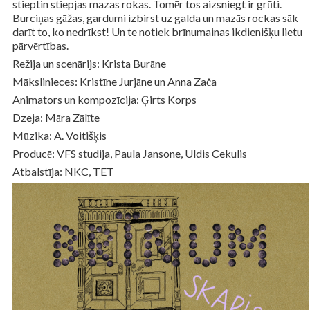
stieptin stiepjas mazas rokas. Tomēr tos aizsniegt ir grūti.
Burciņas gāžas, gardumi izbirst uz galda un mazās rockas sāk
darīt to, ko nedrīkst! Un te notiek brīnumainas ikdienišķu lietu
pārvērtības.
Režija un scenārijs: Krista Burāne
Mākslinieces: Kristīne Jurjāne un Anna Zača
Animators un kompozīcija: Ģirts Korps
Dzeja: Māra Zālīte
Mūzika: A. Voitišķis
Producē: VFS studija, Paula Jansone, Uldis Cekulis
Atbalstīja: NKC, TET