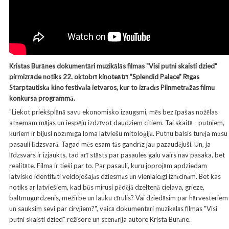
Kristas Burānes dokumentāri muzikālās filmas "Visi putni skaisti dzied"
pirmizrāde notiks 22. oktobrī kinoteātrī "Splendid Palace" Rīgas
Starptautiskā kino festivāla ietvaros, kur to izrādīs Pilnmetrāžas filmu
konkursa programmā.
"
Liekot priekšplānā savu ekonomisko izaugsmi, mēs bez īpašas nožēlas
atņemam mājas un iespēju izdzīvot daudziem citiem. Tai skaitā - putniem,
kuriem ir bijusi nozīmīga loma latviešu mitoloģijā. Putnu balsis turēja mūsu
pasauli līdzsvarā. Tagad mēs esam tās gandrīz jau pazaudējuši. Un, ja
līdzsvars ir izjaukts, tad arī stāsts par pasaules galu vairs nav pasaka, bet
realitāte. Filma ir tieši par to. Par pasauli, kuru joprojām apdziedam
latvisko identitāti veidojošajās dziesmās un vienlaicīgi iznīcinām. Bet kas
notiks ar latviešiem, kad būs mirusi pēdējā dzeltenā cielava, grieze,
baltmugurdzenis, mežirbe un lauku cīrulis? Vai dziedāsim par hārvesteriem
un sauksim sevi par cirvjiem?", vaicā dokumentāri muzikālās filmas "Visi
putni skaisti dzied" režisore un scenārija autore Krista Burāne.