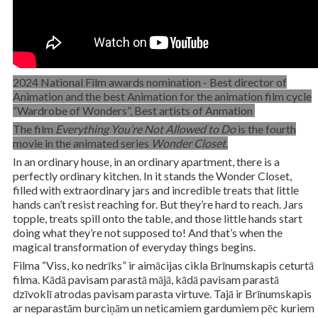
2024 National Film awards nomination - Best director of
Animation and the best Animation for the animation film cycle
“Wardrobe of Wonders”, Best artists of Anmation
The film
Everything You’re Not Allowed to Do
is the fourth
movie in the animated series
Wonder Closet
.
In an ordinary house, in an ordinary apartment, there is a
perfectly ordinary kitchen. In it stands the Wonder Closet,
filled with extraordinary jars and incredible treats that little
hands can’t resist reaching for. But they’re hard to reach. Jars
topple, treats spill onto the table, and those little hands start
doing what they’re not supposed to! And that’s when the
magical transformation of everyday things begins.
Filma “Viss, ko nedrīks” ir aimācijas cikla Brīnumskapis ceturtā
filma. Kādā pavisam parastā mājā, kādā pavisam parastā
dzīvoklī atrodas pavisam parasta virtuve. Tajā ir Brīnumskapis
ar neparastām burciņām un neticamiem gardumiem pēc kuriem