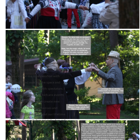
I am an artist who works in different
Built with
Berta.me
fields of culture
(theatre, documentary
, but always the main
film, photography)
question for me is cooperation with
audience and making the space and
time for conversation with spectators. I
believe in art works
which are events
,
in the
, which create new
people’s life
experiences, wake up senses and
provoke for thinking about our lifetime.
Shortly – if artwork does not make deep and
honest interest about life and humanity, it’s
not interesting for me.