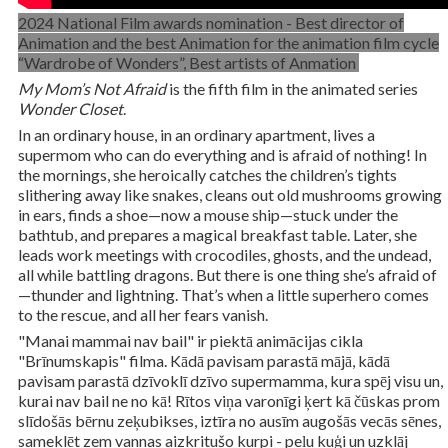
2024 National Film awards nomination - Best director of
Animation and the best Animation for the animation film cycle
“Wardrobe of Wonders”, Best artists of Anmation
My Mom’s Not Afraid
is the fifth film in the animated series
Wonder Closet
.
In an ordinary house, in an ordinary apartment, lives a
supermom who can do everything and is afraid of nothing! In
the mornings, she heroically catches the children’s tights
slithering away like snakes, cleans out old mushrooms growing
in ears, finds a shoe—now a mouse ship—stuck under the
bathtub, and prepares a magical breakfast table. Later, she
leads work meetings with crocodiles, ghosts, and the undead,
all while battling dragons. But there is one thing she’s afraid of
—thunder and lightning. That’s when a little superhero comes
to the rescue, and all her fears vanish.
"Manai mammai nav bail" ir piektā animācijas cikla
"Brīnumskapis" filma. Kādā pavisam parastā mājā, kādā
pavisam parastā dzīvoklī dzīvo supermamma, kura spēj visu un,
kurai nav bail ne no kā! Rītos viņa varonīgi ķert kā čūskas prom
slīdošās bērnu zeķubikses, iztīra no ausīm augošās vecās sēnes,
sameklēt zem vannas aizkritušo kurpi - peļu kuģi un uzklāj