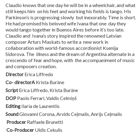
Claudio knows that one day he will be in a wheelchair, and what
still keeps him on his feet and working his fields is tango. His
Parkinson’s is progressing slowly but inexorably. Time is short.
He had promised his beloved wife Ivana that one day they
would tango together in Buenos Aires before it’s too late.
Claudio and Ivana’s story inspired the renowned Latvian
composer Arturs Maskats to write a new work in
collaboration with world-famous accordionist Ksenija
Sidorova. The illness and the dream of Argentina alternate in a
crescendo of fear and hope, with the accompaniment of music
and composers creation.
Director
Erica Liffredo
Co- directorA
Krista Burāne
Script
Erica Liffredo, Krista Burāne
DOP
Paolo Ferrari, Valdis Celmiņš
Editing
Ilaria de Laurentiis
Sound
Giovanni Corona, Arvīds Ceļmalis, Anrijs Ceļmalis
Producer
Raffaele Brunetti
Co-Producer
Uldis Cekulis