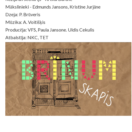
Mākslinieki - Edmunds Jansons, Kristīne Jurjāne
Dzeja: P. Brūveris
Mūzika: A. Voitišķis
Producēja: VFS, Paula Jansone. Uldis Cekulis
Atbalstīja: NKC, TET