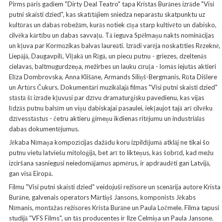
Pirms pāris gadiem "Dirty Deal Teatro" tapa Kristas Burānes izrāde "Visi
putni skaisti dzied", kas skatītājiem sniedza neparastu skatpunktu uz
kultūras un dabas robežām, kurās notiek cīņa starp kultivēto un dabisko,
cilvēka kārtību un dabas savvaļu. Tā ieguva Spēlmaņu nakts nominācijas
un kļuva par Kormūzikas balvas laureāti. Izrādi varēja noskatīties Rēzeknē,
Liepājā, Daugavpilī, Viļakā un Rīgā, un piecu putnu - griezes, dzeltenās
cielavas, baltmugurdzeņa, mežirbes un lauku cīruļa - lomās iejutās aktieri
Elīza Dombrovska, Anna Klišāne, Armands Siliņš-Bergmanis, Rūta Dišlere
un Artūrs Čukurs. Dokumentāri muzikālajā filmas "Visi putni skaisti dzied"
stāstā šī izrāde kļuvusi par dzīvu dramaturģisku pavedienu, kas vijas
līdzās putnu balsīm un viņu dabiskajai pasaulei, iekļaujot tajā arī cilvēku
dzīvesstāstus - četru aktieru ģimeņu ikdienas ritējumu un industriālās
dabas dokumentējumus.
Jēkaba Nīmaņa kompozīcijas dažādu koru izpildījumā atklāj ne tikai šo
putnu vietu latviešu mitoloģijā, bet arī to likteņus, kas šobrīd, kad mežu
izciršana sasniegusi neiedomājamus apmērus, ir apdraudēti gan Latvijā,
gan visā Eiropā.
Filmu "Visi putni skaisti dzied" veidojuši režisore un scenārija autore Krista
Burāne, galvenais operators Mārtiņš Jansons, komponists Jēkabs
Nīmanis, montāžas režisores Krista Burāne un Paula Ločmele. Filma tapusi
studijā "VFS Films", un tās producentes ir Ilze Celmiņa un Paula Jansone.