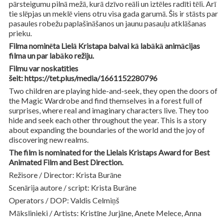
pārsteigumu pilnā mežā, kurā dzīvo reāli un iztēles radīti tēli. Arī
tie slēpjas un meklē viens otru visa gada garumā. Šis ir stāsts par
pasaules robežu paplašināšanos un jaunu pasauļu atklāšanas
prieku.
Filma nominēta Lielā Kristapa balvai kā labākā animācijas
filma un par labāko režiju.
Filmu var noskatīties
šeit: https://tet.plus/media/1661152280796
Two children are playing hide-and-seek, they open the doors of
the Magic Wardrobe and find themselves in a forest full of
surprises, where real and imaginary characters live. They too
hide and seek each other throughout the year. This is a story
about expanding the boundaries of the world and the joy of
discovering new realms.
The film is nominated for the Lielais Kristaps Award for Best
Animated Film and Best Direction.
Režisore / Director: Krista Burāne
Scenārija autore / script: Krista Burāne
Operators / DOP: Valdis Celmiņš
Mākslinieki / Artists: Kristīne Jurjāne, Anete Melece, Anna