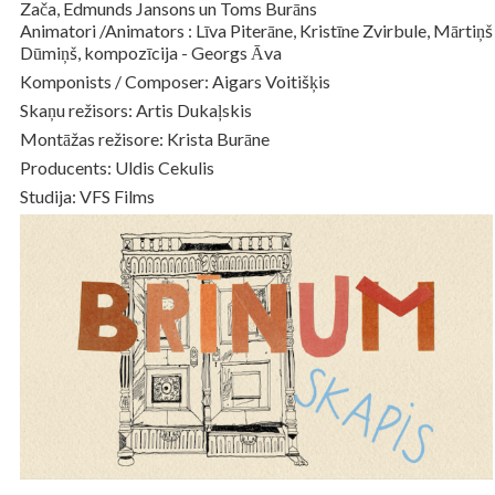
Zača, Edmunds Jansons un Toms Burāns
Animatori /Animators : Līva Piterāne, Kristīne Zvirbule, Mārtiņš
Dūmiņš, kompozīcija - Georgs Āva
Komponists / Composer: Aigars Voitišķis
Skaņu režisors: Artis Dukaļskis
Montāžas režisore: Krista Burāne
Producents: Uldis Cekulis
Studija: VFS Films